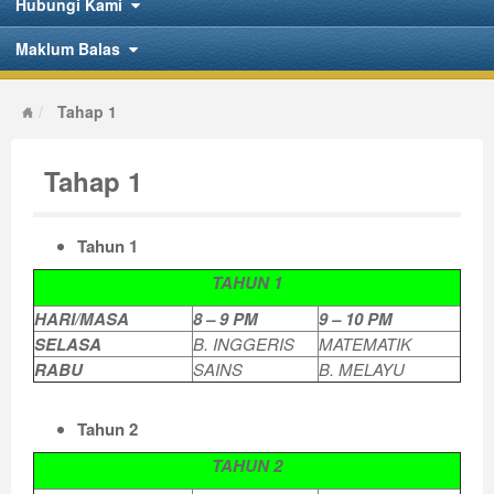
Hubungi Kami
Maklum Balas
Tahap 1
Tahap 1
Tahun 1
TAHUN 1
HARI/MASA
8 – 9 PM
9 – 10 PM
SELASA
B. INGGERIS
MATEMATIK
RABU
SAINS
B. MELAYU
Tahun 2
TAHUN 2